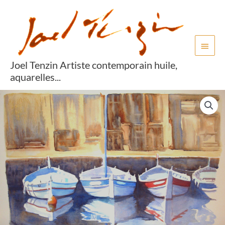
pointus_au_port
Aller
Menu
au
princi
contenu
Joel Tenzin Artiste contemporain huile,
aquarelles...
quantité
de
pointus_au_port