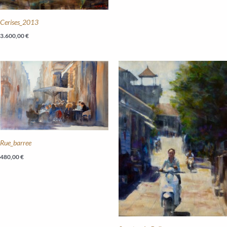
Cerises_2013
3.600,00
€
Rue_barree
480,00
€