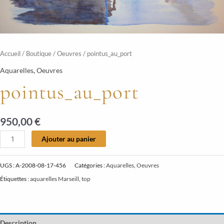
Accueil
/
Boutique
/
Oeuvres
/ pointus_au_port
Aquarelles
,
Oeuvres
pointus_au_port
950,00
€
Alternative:
Ajouter au panier
UGS :
A-2008-08-17-456
Catégories :
Aquarelles
,
Oeuvres
Étiquettes :
aquarelles Marseill
,
top
Description