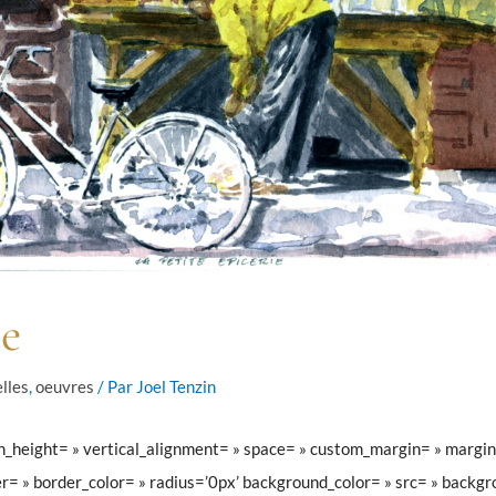
ie
lles
,
oeuvres
/ Par
Joel Tenzin
min_height= » vertical_alignment= » space= » custom_margin= » margi
r= » border_color= » radius=’0px’ background_color= » src= » backgr