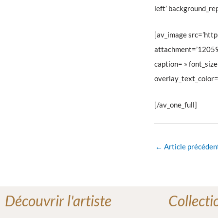
left’ background_re
[av_image src=’http
attachment=’120592′
caption= » font_siz
overlay_text_color=
[/av_one_full]
←
Article précéden
Découvrir l'artiste
Collecti