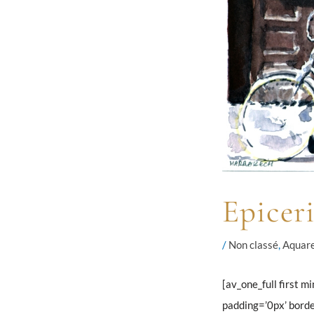
Epicer
/
Non classé
,
Aquare
[av_one_full first 
padding=’0px’ borde