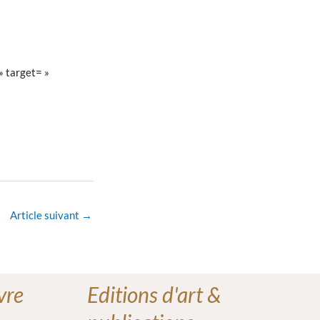
» target= »
Article suivant
→
vre
Editions d'art &