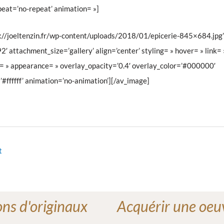
peat=’no-repeat’ animation= »]
://joeltenzin.fr/wp-content/uploads/2018/01/epicerie-845×684.jpg’
 attachment_size=’gallery’ align=’center’ styling= » hover= » link= 
e= » appearance= » overlay_opacity=’0.4′ overlay_color=’#000000′
’#ffffff’ animation=’no-animation’][/av_image]
t
ons d'originaux
Acquérir une oeu