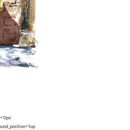
n=’0px’
ound_position=’top