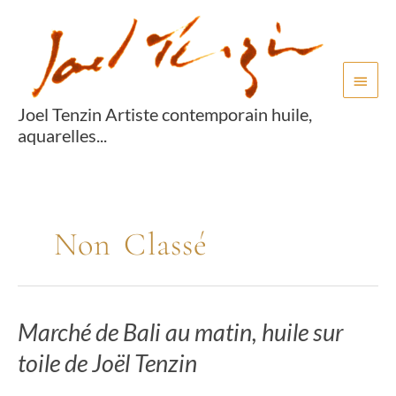
Aller
Menu
au
princi
contenu
Joel Tenzin Artiste contemporain huile,
aquarelles...
Non Classé
Marché de Bali au matin, huile sur
Marché
de
toile de Joël Tenzin
Bali