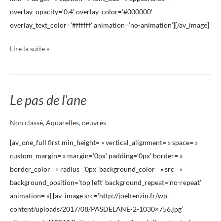
overlay_opacity=’0.4′ overlay_color=’#000000′
overlay_text_color=’#ffffff’ animation=’no-animation’][/av_image]
Lire la suite »
Le pas de l’ane
Le
pas
Non classé
,
Aquarelles
,
oeuvres
de
l’ane
[av_one_full first min_height= » vertical_alignment= » space= »
custom_margin= » margin=’0px’ padding=’0px’ border= »
border_color= » radius=’0px’ background_color= » src= »
background_position=’top left’ background_repeat=’no-repeat’
animation= »] [av_image src=’http://joeltenzin.fr/wp-
content/uploads/2017/08/PASDELANE-2-1030×756.jpg’