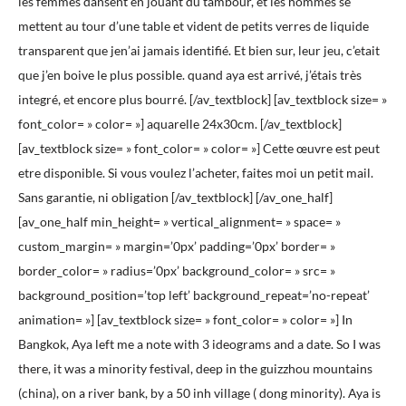
les femmes dansent en jouant du tambour, et les hommes se
mettent au tour d’une table et vident de petits verres de liquide
transparent que jen’ai jamais identifié. Et bien sur, leur jeu, c’etait
que j’en boive le plus possible. quand aya est arrivé, j’étais très
integré, et encore plus bourré. [/av_textblock] [av_textblock size= »
font_color= » color= »] aquarelle 24x30cm. [/av_textblock]
[av_textblock size= » font_color= » color= »] Cette œuvre est peut
etre disponible. Si vous voulez l’acheter, faites moi un petit mail.
Sans garantie, ni obligation [/av_textblock] [/av_one_half]
[av_one_half min_height= » vertical_alignment= » space= »
custom_margin= » margin=’0px’ padding=’0px’ border= »
border_color= » radius=’0px’ background_color= » src= »
background_position=’top left’ background_repeat=’no-repeat’
animation= »] [av_textblock size= » font_color= » color= »] In
Bangkok, Aya left me a note with 3 ideograms and a date. So I was
there, it was a minority festival, deep in the guizzhou mountains
(china), on a river bank, by a 50 inh village ( dong minority). Aya is