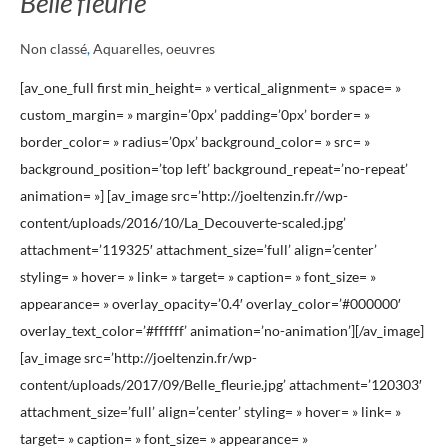
Belle fleurie
fleurie
Non classé
,
Aquarelles
,
oeuvres
[av_one_full first min_height= » vertical_alignment= » space= »
custom_margin= » margin=’0px’ padding=’0px’ border= »
border_color= » radius=’0px’ background_color= » src= »
background_position=’top left’ background_repeat=’no-repeat’
animation= »] [av_image src=’http://joeltenzin.fr//wp-
content/uploads/2016/10/La_Decouverte-scaled.jpg’
attachment=’119325′ attachment_size=’full’ align=’center’
styling= » hover= » link= » target= » caption= » font_size= »
appearance= » overlay_opacity=’0.4′ overlay_color=’#000000′
overlay_text_color=’#ffffff’ animation=’no-animation’][/av_image]
[av_image src=’http://joeltenzin.fr/wp-
content/uploads/2017/09/Belle_fleurie.jpg’ attachment=’120303′
attachment_size=’full’ align=’center’ styling= » hover= » link= »
target= » caption= » font_size= » appearance= »