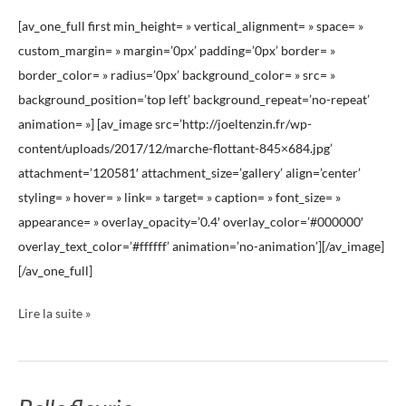
[av_one_full first min_height= » vertical_alignment= » space= »
custom_margin= » margin=’0px’ padding=’0px’ border= »
border_color= » radius=’0px’ background_color= » src= »
background_position=’top left’ background_repeat=’no-repeat’
animation= »] [av_image src=’http://joeltenzin.fr/wp-
content/uploads/2017/12/marche-flottant-845×684.jpg’
attachment=’120581′ attachment_size=’gallery’ align=’center’
styling= » hover= » link= » target= » caption= » font_size= »
appearance= » overlay_opacity=’0.4′ overlay_color=’#000000′
overlay_text_color=’#ffffff’ animation=’no-animation’][/av_image]
[/av_one_full]
Lire la suite »
Belle