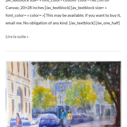
Canvas; 20×28 inches [/av_textblock] [av_textblock size= »
font_color= » color= »] This may be available; if you want to buy it,
email me. No obligation of any kind. [/av_textblock] [/av_one_half]
Lire la suite »
Filles
de
Tourny