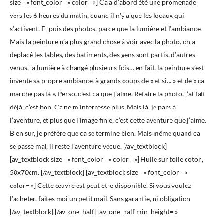
size= » font_color= » color= »] Ca a d’abord été une promenade
vers les 6 heures du matin, quand il n’y a que les locaux qui
s’activent. Et puis des photos, parce que la lumière et l’ambiance.
Mais la peinture n’a plus grand chose à voir avec la photo. on a
deplacé les tables, des batiments, des gens sont partis, d’autres
venus, la lumière à changé plusieurs fois… en fait, la peinture s’est
inventé sa propre ambiance, à grands coups de « et si… » et de « ca
marche pas là ». Perso, c’est ca que j’aime. Refaire la photo, j’ai fait
déjà, c’est bon. Ca ne m’interresse plus. Mais là, je pars à
l’aventure, et plus que l’image finie, c’est cette aventure que j’aime.
Bien sur, je préfère que ca se termine bien. Mais même quand ca
se passe mal, il reste l’aventure vécue. [/av_textblock]
[av_textblock size= » font_color= » color= »] Huile sur toile coton,
50x70cm. [/av_textblock] [av_textblock size= » font_color= »
color= »] Cette œuvre est peut etre disponible. Si vous voulez
l’acheter, faites moi un petit mail. Sans garantie, ni obligation
[/av_textblock] [/av_one_half] [av_one_half min_height= »