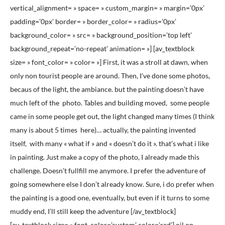
vertical_alignment= » space= » custom_margin= » margin=’0px’
padding=’0px’ border= » border_color= » radius=’0px’
background_color= » src= » background_position=’top left’
background_repeat=’no-repeat’ animation= »] [av_textblock
size= » font_color= » color= »] First, it was a stroll at dawn, when
only non tourist people are around. Then, I’ve done some photos,
becaus of the light, the ambiance. but the painting doesn’t have
much left of the photo. Tables and building moved, some people
came in some people get out, the light changed many times (I think
many is about 5 times here)… actually, the painting invented
itself, with many « what if » and « doesn’t do it ». that’s what i like
in painting. Just make a copy of the photo, I already made this
challenge. Doesn’t fullfill me anymore. I prefer the adventure of
going somewhere else I don’t already know. Sure, i do prefer when
the painting is a good one, eventually, but even if it turns to some
muddy end, I’ll still keep the adventure [/av_textblock]
[av_textblock size= » font_color=’custom’ color=’red’] oil on