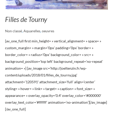
Filles de Tourny
Non classé
,
Aquarelles
,
oeuvres
[av_one_full first min_height= » vertical_alignment= » space= »
custom_margin= » margin=’0px’ padding=’0px’ border= »
border_color= » radius=’0px’ background_color= » src= »
background_position=’top left’ background_repeat=’no-repeat’
animation= »] [av_image src=’http://joeltenzin.fr/wp-
content/uploads/2018/01/filles_de_tourny.jpg’
attachment=’120591′ attachment_size=’full’ align=’center’
styling= » hover= » link= » target= » caption= » font_size= »
appearance= » overlay_opacity=’0.4′ overlay_color=’#000000′
overlay_text_color=’#ffffff’ animation=’no-animation’][/av_image]
[/av_one_full]