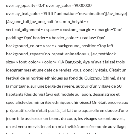
overlay_opacity=’0.4′ overlay_color=’#000000′
overlay_text_color=’#ffffff’ animation=’no-animation’][/av_image]
[/av_one_full][av_one_half first min_height= »
vertical_alignment= » space= » custom_margin= » margin=’0px’
padding=’0px’ border= » border_color= » radius=’0px’
background_color= » src= » background_position=’top left’
background_repeat=’no-repeat’ animation= »] [av_textblock
size= » font_color= » color= »] A Bangkok, Aya m’avait laissé trois
ideogrammes et une date de rendez-vous, donc j’y étais. C’était un
festival de minorités ethniques au fond du Guizzhou (chine), dans
la montagne, sur une berge de riviere, autour d’un village de 50
habitants (des dongs) (aya est modele au japon, dessinatrice et
specialiste des minorités ethniques chinoises.) On était encore aux
préparatifs, elle n’était pas là, j’ai fait une aquarelle en douce d’une
jeune fille assise sur un tronc. du coup, les visages se sont ouvert,
on est venu me visiter, et on m’a invité à une céremonie au village;