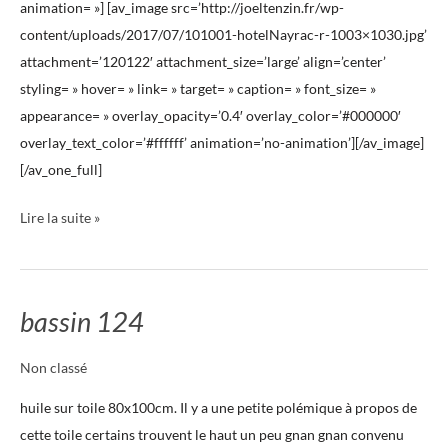
animation= »] [av_image src=’http://joeltenzin.fr/wp-
content/uploads/2017/07/101001-hotelNayrac-r-1003×1030.jpg’
attachment=’120122′ attachment_size=’large’ align=’center’
styling= » hover= » link= » target= » caption= » font_size= »
appearance= » overlay_opacity=’0.4′ overlay_color=’#000000′
overlay_text_color=’#ffffff’ animation=’no-animation’][/av_image]
[/av_one_full]
Lire la suite »
bassin 124
bassin
124
Non classé
huile sur toile 80x100cm. Il y a une petite polémique à propos de
cette toile certains trouvent le haut un peu gnan gnan convenu