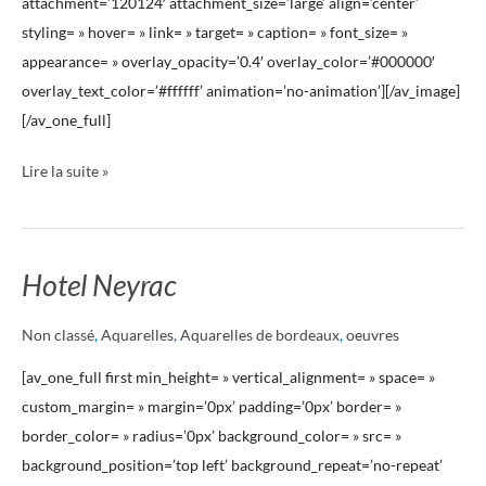
attachment=’120124′ attachment_size=’large’ align=’center’
styling= » hover= » link= » target= » caption= » font_size= »
appearance= » overlay_opacity=’0.4′ overlay_color=’#000000′
overlay_text_color=’#ffffff’ animation=’no-animation’][/av_image]
[/av_one_full]
Lire la suite »
Hotel Neyrac
Hotel
Neyrac
Non classé
,
Aquarelles
,
Aquarelles de bordeaux
,
oeuvres
[av_one_full first min_height= » vertical_alignment= » space= »
custom_margin= » margin=’0px’ padding=’0px’ border= »
border_color= » radius=’0px’ background_color= » src= »
background_position=’top left’ background_repeat=’no-repeat’