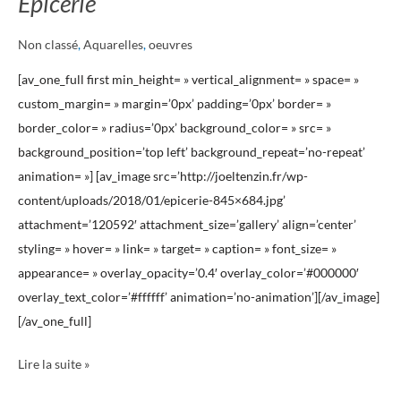
Epicerie
Non classé
,
Aquarelles
,
oeuvres
[av_one_full first min_height= » vertical_alignment= » space= »
custom_margin= » margin=’0px’ padding=’0px’ border= »
border_color= » radius=’0px’ background_color= » src= »
background_position=’top left’ background_repeat=’no-repeat’
animation= »] [av_image src=’http://joeltenzin.fr/wp-
content/uploads/2018/01/epicerie-845×684.jpg’
attachment=’120592′ attachment_size=’gallery’ align=’center’
styling= » hover= » link= » target= » caption= » font_size= »
appearance= » overlay_opacity=’0.4′ overlay_color=’#000000′
overlay_text_color=’#ffffff’ animation=’no-animation’][/av_image]
[/av_one_full]
Lire la suite »