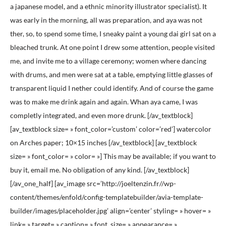
a japanese model, and a ethnic minority illustrator specialist). It
was early in the morning, all was preparation, and aya was not
ther, so, to spend some time, I sneaky paint a young dai girl sat on a
bleached trunk. At one point I drew some attention, people visited
me, and invite me to a village ceremony; women where dancing
with drums, and men were sat at a table, emptying little glasses of
transparent liquid I nether could identify. And of course the game
was to make me drink again and again. Whan aya came, I was
completly integrated, and even more drunk. [/av_textblock]
[av_textblock size= » font_color=’custom’ color=’red’] watercolor
on Arches paper; 10×15 inches [/av_textblock] [av_textblock
size= » font_color= » color= »] This may be available; if you want to
buy it, email me. No obligation of any kind. [/av_textblock]
[/av_one_half] [av_image src=’http://joeltenzin.fr//wp-
content/themes/enfold/config-templatebuilder/avia-template-
builder/images/placeholder.jpg’ align=’center’ styling= » hover= »
link= » target= » caption= » font_size= » appearance= »