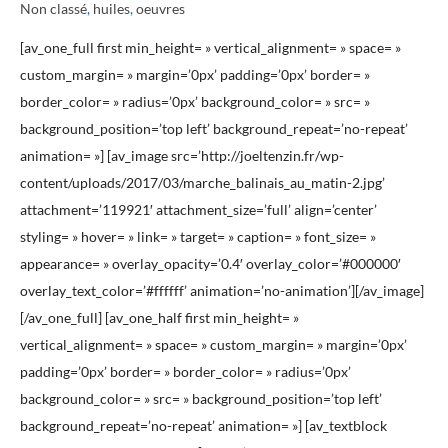
au
Non classé
,
huiles
,
oeuvres
matin,
[av_one_full first min_height= » vertical_alignment= » space= »
huile
custom_margin= » margin=’0px’ padding=’0px’ border= »
sur
border_color= » radius=’0px’ background_color= » src= »
toile
background_position=’top left’ background_repeat=’no-repeat’
de
animation= »] [av_image src=’http://joeltenzin.fr/wp-
Joël
content/uploads/2017/03/marche_balinais_au_matin-2.jpg’
Tenzin
attachment=’119921′ attachment_size=’full’ align=’center’
styling= » hover= » link= » target= » caption= » font_size= »
appearance= » overlay_opacity=’0.4′ overlay_color=’#000000′
overlay_text_color=’#ffffff’ animation=’no-animation’][/av_image]
[/av_one_full] [av_one_half first min_height= »
vertical_alignment= » space= » custom_margin= » margin=’0px’
padding=’0px’ border= » border_color= » radius=’0px’
background_color= » src= » background_position=’top left’
background_repeat=’no-repeat’ animation= »] [av_textblock